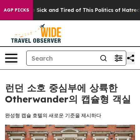
ple Are Sick and Tired of This Politics of Hatred”
The 
AGP PICKS
런던 소호 중심부에 상륙한
Otherwander의 캡슐형 객실
완성형 캡슐 호텔의 새로운 기준을 제시하다