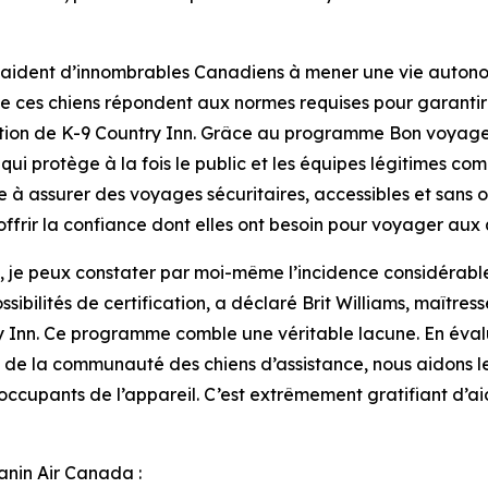
e aident d’innombrables Canadiens à mener une vie autonom
ces chiens répondent aux normes requises pour garantir u
ction de K-9 Country Inn. Grâce au programme Bon voyage
ui protège à la fois le public et les équipes légitimes com
à assurer des voyages sécuritaires, accessibles et sans o
rir la confiance dont elles ont besoin pour voyager aux 
 je peux constater par moi-même l’incidence considérable 
ssibilités de certification, a déclaré Brit Williams, maîtres
ry Inn. Ce programme comble une véritable lacune. En évalu
e de la communauté des chiens d’assistance, nous aidons l
es occupants de l’appareil. C’est extrêmement gratifiant d’
nin Air Canada :