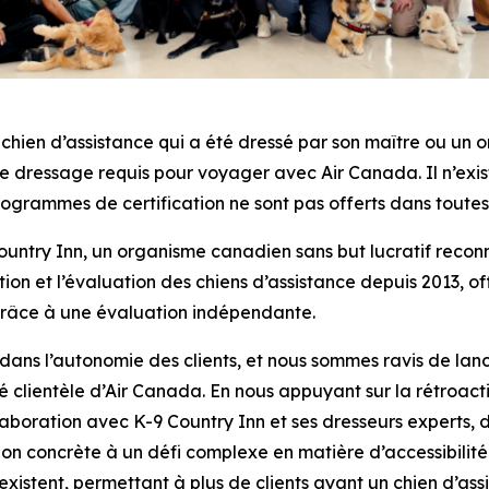
n chien d’assistance qui a été dressé par son maître ou un
le dressage requis pour voyager avec Air Canada. Il n’exi
programmes de certification ne sont pas offerts dans toutes
ountry Inn, un organisme canadien sans but lucratif recon
n et l’évaluation des chiens d’assistance depuis 2013, off
 grâce à une évaluation indépendante.
l dans l’autonomie des clients, et nous sommes ravis de la
ité clientèle d’Air Canada. En nous appuyant sur la rétro
laboration avec K-9 Country Inn et ses dresseurs experts, 
tion concrète à un défi complexe en matière d’accessibil
existent, permettant à plus de clients ayant un chien d’as