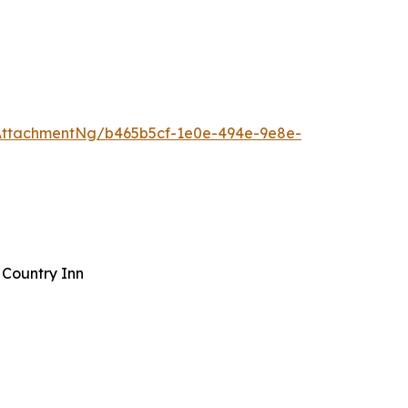
AttachmentNg/b465b5cf-1e0e-494e-9e8e-
 Country Inn