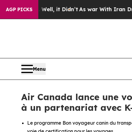
ll, it Didn’t
As war With Iran Drove oil Prices
AGP PICKS
Menu
Air Canada lance une voi
à un partenariat avec K
Le programme Bon voyageur canin du transport
voie de certification pour les voyages