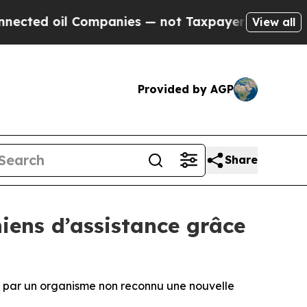
ompanies — not Taxpayers — the Chance to Cash in
View all
Provided by AGP
Share
hiens d’assistance grâce
é par un organisme non reconnu une nouvelle